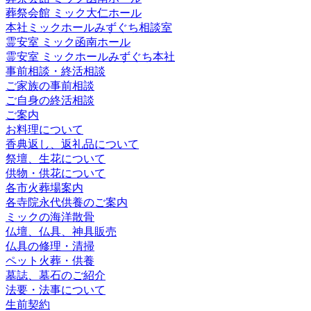
葬祭会館 ミック大仁ホール
本社ミックホールみずぐち相談室
霊安室 ミック函南ホール
霊安室 ミックホールみずぐち本社
事前相談・終活相談
ご家族の事前相談
ご自身の終活相談
ご案内
お料理について
香典返し、返礼品について
祭壇、生花について
供物・供花について
各市火葬場案内
各寺院永代供養のご案内
ミックの海洋散骨
仏壇、仏具、神具販売
仏具の修理・清掃
ペット火葬・供養
墓誌、墓石のご紹介
法要・法事について
生前契約