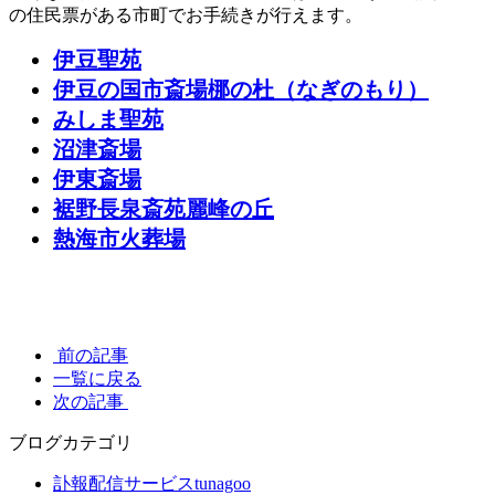
の住民票がある市町でお手続きが行えます。
伊豆聖苑
伊豆の国市斎場梛の杜（なぎのもり）
みしま聖苑
沼津斎場
伊東斎場
裾野長泉斎苑麗峰の丘
熱海市火葬場
前の記事
一覧に戻る
次の記事
ブログカテゴリ
訃報配信サービスtunagoo