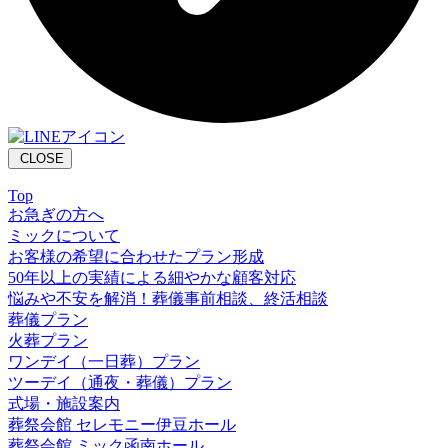
CLOSE
Top
お急ぎの方へ
ミックについて
お客様の希望に合わせたプラン形成
50年以上の実績による細やかな顧客対応
悩みや不安を解消！葬儀事前相談、終活相談
葬儀プラン
火葬プラン
ワンデイ（一日葬）プラン
ツーデイ（通夜・葬儀）プラン
式場・施設案内
葬祭会館 セレモニー伊豆ホール
葬祭会館 ミック函南ホール