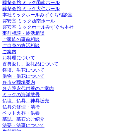
葬祭会館 ミック函南ホール
葬祭会館 ミック大仁ホール
本社ミックホールみずぐち相談室
霊安室 ミック函南ホール
霊安室 ミックホールみずぐち本社
事前相談・終活相談
ご家族の事前相談
ご自身の終活相談
ご案内
お料理について
香典返し、返礼品について
祭壇、生花について
供物・供花について
各市火葬場案内
各寺院永代供養のご案内
ミックの海洋散骨
仏壇、仏具、神具販売
仏具の修理・清掃
ペット火葬・供養
墓誌、墓石のご紹介
法要・法事について