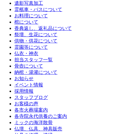
遺影写真加工
霊柩車・バスについて
お料理について
棺について
香典返し、返礼品について
祭壇、生花について
供物・供花について
霊園等について
仏衣・神衣
担当スタッフ一覧
骨壺について
納棺・湯灌について
お知らせ
イベント情報
採用情報
スタッフブログ
お客様の声
各市火葬場案内
各寺院永代供養のご案内
ミックの海洋散骨
仏壇、仏具、神具販売