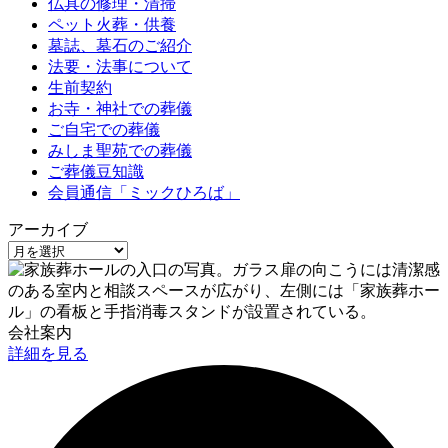
仏具の修理・清掃
ペット火葬・供養
墓誌、墓石のご紹介
法要・法事について
生前契約
お寺・神社での葬儀
ご自宅での葬儀
みしま聖苑での葬儀
ご葬儀豆知識
会員通信「ミックひろば」
アーカイブ
会社案内
詳細を見る