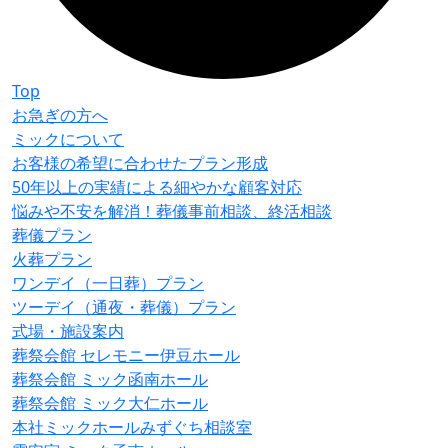
Top
お急ぎの方へ
ミックについて
お客様の希望に合わせたプラン形成
50年以上の実績による細やかな顧客対応
悩みや不安を解消！葬儀事前相談、終活相談
葬儀プラン
火葬プラン
ワンデイ（一日葬）プラン
ツーデイ（通夜・葬儀）プラン
式場・施設案内
葬祭会館 セレモニー伊豆ホール
葬祭会館 ミック函南ホール
葬祭会館 ミック大仁ホール
本社ミックホールみずぐち相談室