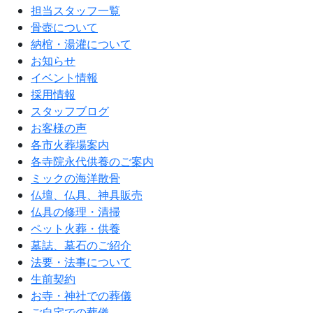
担当スタッフ一覧
骨壺について
納棺・湯灌について
お知らせ
イベント情報
採用情報
スタッフブログ
お客様の声
各市火葬場案内
各寺院永代供養のご案内
ミックの海洋散骨
仏壇、仏具、神具販売
仏具の修理・清掃
ペット火葬・供養
墓誌、墓石のご紹介
法要・法事について
生前契約
お寺・神社での葬儀
ご自宅での葬儀