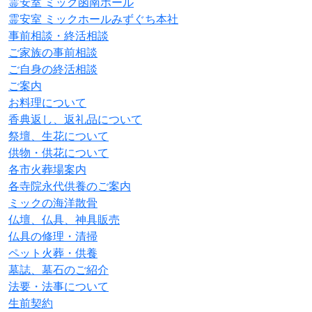
霊安室 ミック函南ホール
霊安室 ミックホールみずぐち本社
事前相談・終活相談
ご家族の事前相談
ご自身の終活相談
ご案内
お料理について
香典返し、返礼品について
祭壇、生花について
供物・供花について
各市火葬場案内
各寺院永代供養のご案内
ミックの海洋散骨
仏壇、仏具、神具販売
仏具の修理・清掃
ペット火葬・供養
墓誌、墓石のご紹介
法要・法事について
生前契約