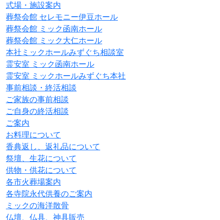
式場・施設案内
葬祭会館 セレモニー伊豆ホール
葬祭会館 ミック函南ホール
葬祭会館 ミック大仁ホール
本社ミックホールみずぐち相談室
霊安室 ミック函南ホール
霊安室 ミックホールみずぐち本社
事前相談・終活相談
ご家族の事前相談
ご自身の終活相談
ご案内
お料理について
香典返し、返礼品について
祭壇、生花について
供物・供花について
各市火葬場案内
各寺院永代供養のご案内
ミックの海洋散骨
仏壇、仏具、神具販売