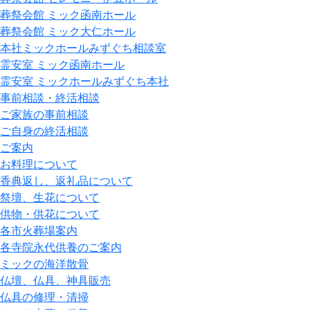
葬祭会館 ミック函南ホール
葬祭会館 ミック大仁ホール
本社ミックホールみずぐち相談室
霊安室 ミック函南ホール
霊安室 ミックホールみずぐち本社
事前相談・終活相談
ご家族の事前相談
ご自身の終活相談
ご案内
お料理について
香典返し、返礼品について
祭壇、生花について
供物・供花について
各市火葬場案内
各寺院永代供養のご案内
ミックの海洋散骨
仏壇、仏具、神具販売
仏具の修理・清掃